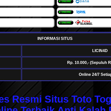
INFORMASI SITUS
LICIN4D
Rp. 10.000,- (Sepuluh 
Online 24/7 Setia
es Resmi Situs Toto Tog
line Terbaik Anti Kalah