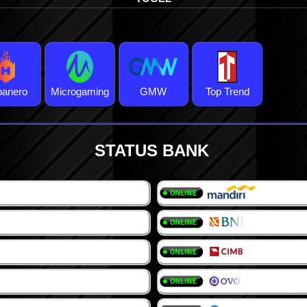
banero
Microgaming
GMW
Top Trend
STATUS BANK