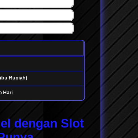
Ribu Rupiah)
p Hari
el dengan Slot
 Punya