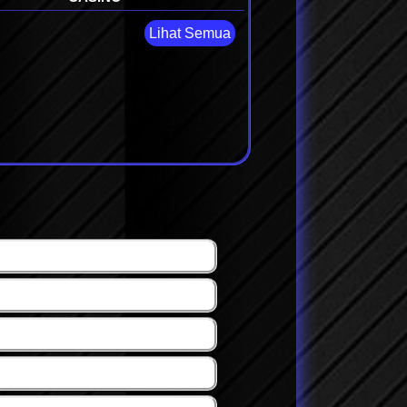
Lihat Semua