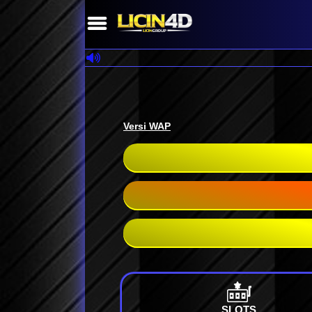
Versi WAP
SLOTS