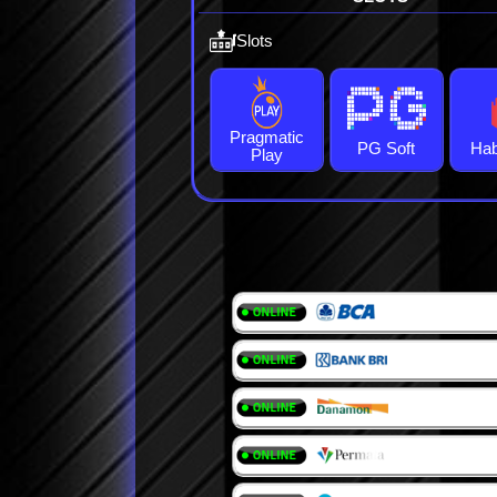
Slots
Pragmatic
PG Soft
Ha
Play